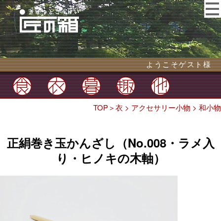
ようこそゲスト様
TOP
＞
衣
>
アクセサリー小物
>
和小物
正絹巻き玉かんざし（No.008・ラメ入
り・ヒノキの木軸）