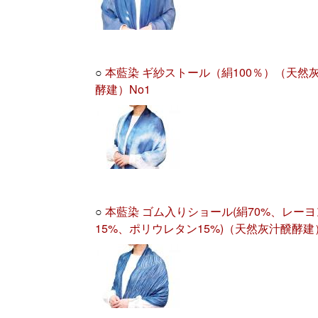
○
本藍染 ギ紗ストール（絹100％）（天然
酵建）No1
○
本藍染 ゴム入りショール(絹70%、レーヨ
15%、ポリウレタン15%)（天然灰汁醗酵建