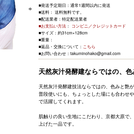
■発送予定期日：通常1週間以内に発送
■送料： 送料無料です。
■配送業者：特定配送業者
■お支払い方法
：
コンビニ／クレジットカード
■サイズ：約31cm×128cm
■重量：
■返品・交換について：
こちら
■お問い合わせ：takuminohako@gmail.com
天然灰汁発酵建ならではの、色
天然灰汁発酵建技法ならではの、色みと艶
普段使いにも、ちょっとした場にも合わせ
で活躍してくれます。
肌触りの良い生地にこだわり、京都大原で
上げた一品です。