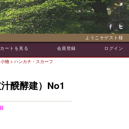
ようこそゲスト様
カートを見る
会員登録
ログイン
ー小物
>
ハンカチ・スカーフ
汁醗酵建）No1