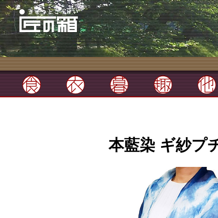
本藍染 ギ紗プ