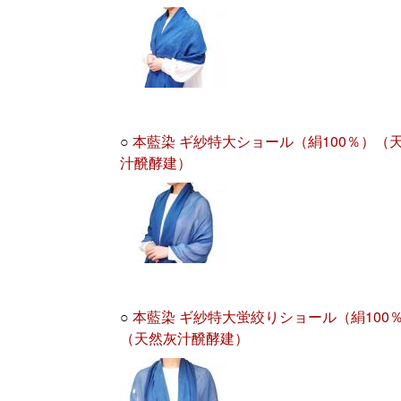
○
本藍染 ギ紗特大ショール（絹100％）（
汁醗酵建）
○
本藍染 ギ紗特大蛍絞りショール（絹100
（天然灰汁醗酵建）