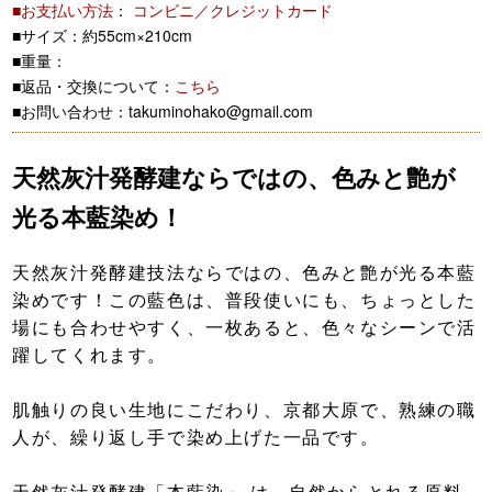
■お支払い方法
：
コンビニ／クレジットカード
■サイズ：約55cm×210cm
■重量：
■返品・交換について：
こちら
■お問い合わせ：takuminohako@gmail.com
天然灰汁発酵建ならではの、色みと艶が
光る本藍染め！
天然灰汁発酵建技法ならではの、色みと艶が光る本藍
染めです！この藍色は、普段使いにも、ちょっとした
場にも合わせやすく、一枚あると、色々なシーンで活
躍してくれます。
肌触りの良い生地にこだわり、京都大原で、熟練の職
人が、繰り返し手で染め上げた一品です。
天然灰汁発酵建「本藍染」 は、自然からとれる原料