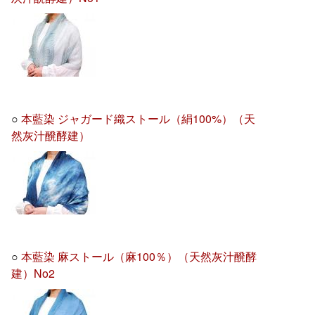
○
本藍染 ジャガード織ストール（絹100%）（天
然灰汁醗酵建）
○
本藍染 麻ストール（麻100％）（天然灰汁醗酵
建）No2