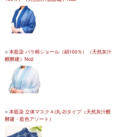
○
本藍染 バラ柄ショール（絹100％）（天然灰汁
醗酵建）No2
○
本藍染 立体マスクＡ(丸-2)タイプ（天然灰汁醗
酵建・藍色アソート）