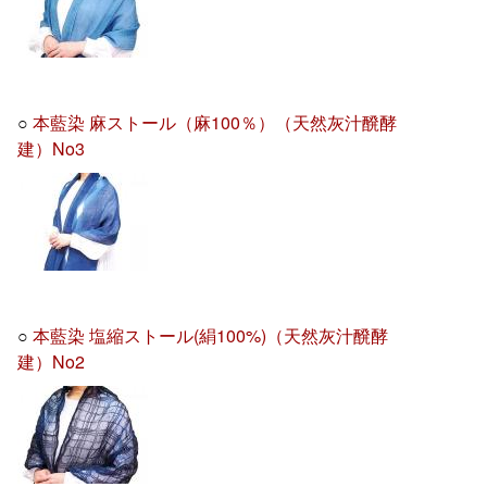
○
本藍染 麻ストール（麻100％）（天然灰汁醗酵
建）No3
○
本藍染 塩縮ストール(絹100%)（天然灰汁醗酵
建）No2