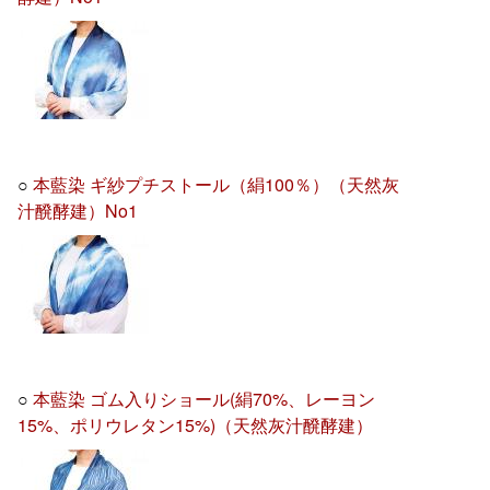
○
本藍染 ギ紗プチストール（絹100％）（天然灰
汁醗酵建）No1
○
本藍染 ゴム入りショール(絹70%、レーヨン
15%、ポリウレタン15%)（天然灰汁醗酵建）