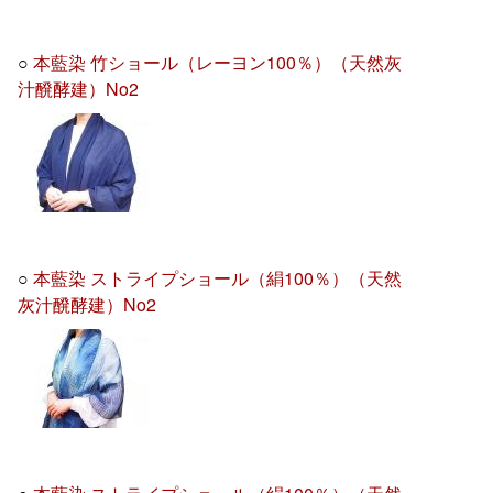
○
本藍染 竹ショール（レーヨン100％）（天然灰
汁醗酵建）No2
○
本藍染 ストライプショール（絹100％）（天然
灰汁醗酵建）No2