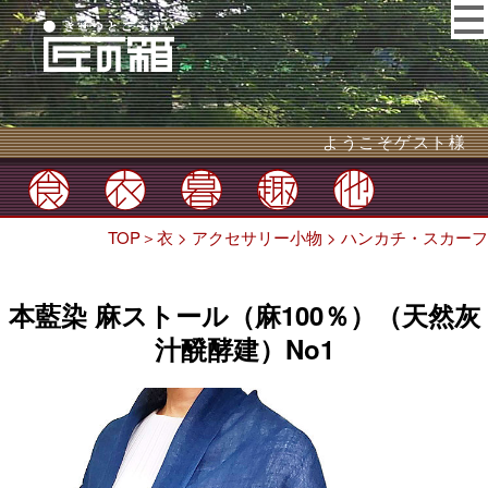
ようこそゲスト様
TOP
＞
衣
>
アクセサリー小物
>
ハンカチ・スカーフ
本藍染 麻ストール（麻100％）（天然灰
汁醗酵建）No1