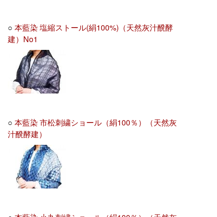
○
本藍染 塩縮ストール(絹100%)（天然灰汁醗酵
建）No1
○
本藍染 市松刺繍ショール（絹100％）（天然灰
汁醗酵建）