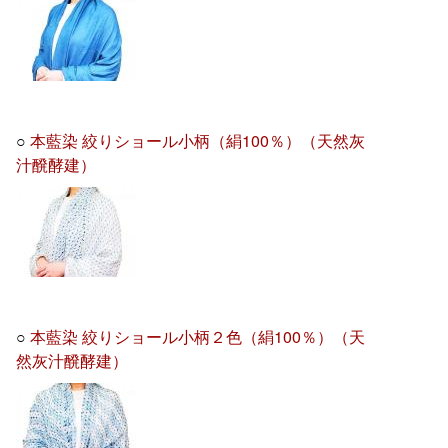
○
本藍染 絞りショール小柄（絹100％）（天然灰
汁醗酵建）
○
本藍染 絞りショール小柄２色（絹100％）（天
然灰汁醗酵建）