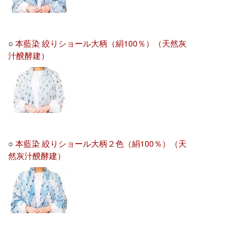
○
本藍染 絞りショール大柄（絹100％）（天然灰
汁醗酵建）
○
本藍染 絞りショール大柄２色（絹100％）（天
然灰汁醗酵建）