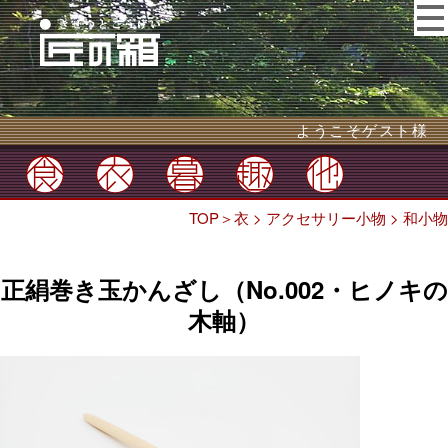
ようこそゲスト様
TOP
＞
衣
>
アクセサリー小物
>
和小物
正絹巻き玉かんざし（No.002・ヒノキの
木軸）