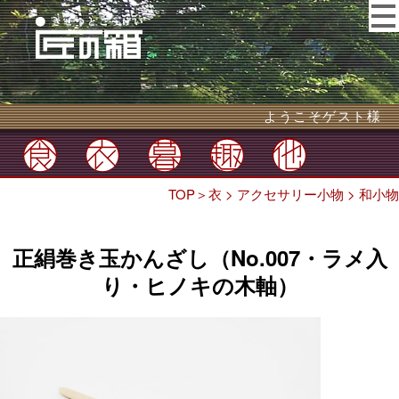
ようこそゲスト様
TOP
＞
衣
>
アクセサリー小物
>
和小物
正絹巻き玉かんざし（No.007・ラメ入
り・ヒノキの木軸）