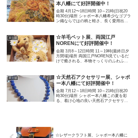
本八幡にて好評開催中！
会期 4月12〜18日時間 10～21時(日祝20
時30分)場所 シャポー本八幡希少なゴブラ
ン織ならではの柄と軽さ、長く愛用出来
る使い勝手をどうぞお楽しみ下さい！
☆Gobelin Tapestry Bag Exhibition Now
Op...
☆羊毛ペット展、両国江戸
未分類
NORENにて好評開催中！
会期 3月8～12日時間 11～19時(最終日夕
方閉場)場所 両国江戸NOREN見ているだ
けで癒される、本物そっくりのふわふわ
でキュートな羊毛ペット達をどうぞお楽
しみ下さい！☆The Wool Pet Exhibition
is curre...
☆天然石アクセサリー展、シャポ
未分類
ー本八幡にて好評開催中！
会期 7月12～18日時間 10～21時(日祝20
時30分)場所 シャポー本八幡この夏を彩
る、着け心地の良い天然石アクセサリ
ー…オーダーやリフォーム(13～18時受
付)も承ります！☆ Natural Stone Jewelry
Exhibi...
☆レザークラフト展、シャポー本八幡に