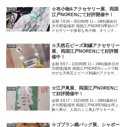
☆布小物&アクセサリー展、両国
未分類
江戸NORENにて好評開催中！
会期 7月26～30日時間 11～19時(最終日
夕方閉場)場所 両国江戸NOREN季節のア
クセサリーや多彩な布小物、オリジナル
相撲グッズをどうぞお楽しみ下さい！☆
The Fabric Goods & Accessories
Exhibit...
☆天然石ビーズ刺繍アクセサリー
未分類
展、両国江戸NORENにて好評開
催中！
会期 8月7～13日時間 11～19時(最終日夕
方閉場)場所 両国江戸NORENシックで軽
やかな天然石とビーズ刺繍のアクセサリ
ー…新作の横綱ピアスもどうぞお見逃し
なく！☆The Natural Stone & Bead
Embroidery...
☆江戸凧展、両国江戸NORENに
未分類
て好評開催中！
会期 4月17～23日時間 11～19時(最終日
夕方閉場)場所 両国江戸NOREN福を呼ぶ
飾り凧や、人気のミニ凧お守りキーホル
ダー…五代続く縁起物をどうぞお楽しみ
下さい！☆The Edo Kite Exhibition is
current...
☆ゴブラン織バッグ展、シャポー
未分類