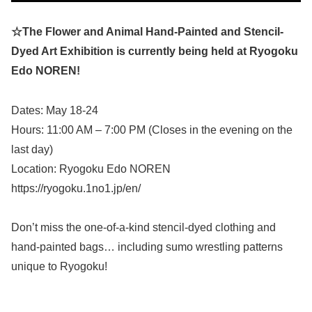
☆The Flower and Animal Hand-Painted and Stencil-
Dyed Art Exhibition is currently being held at Ryogoku
Edo NOREN!
Dates: May 18-24
Hours: 11:00 AM – 7:00 PM (Closes in the evening on the
last day)
Location: Ryogoku Edo NOREN
https://ryogoku.1no1.jp/en/
Don’t miss the one-of-a-kind stencil-dyed clothing and
hand-painted bags… including sumo wrestling patterns
unique to Ryogoku!