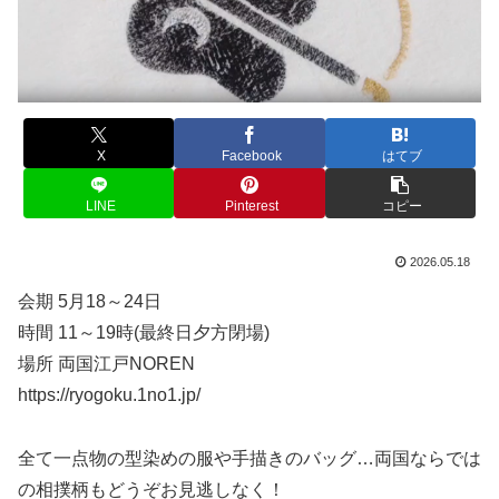
X
Facebook
はてブ
LINE
Pinterest
コピー
2026.05.18
会期 5月18～24日
時間 11～19時(最終日夕方閉場)
場所 両国江戸NOREN
https://ryogoku.1no1.jp/
全て一点物の型染めの服や手描きのバッグ…両国ならでは
の相撲柄もどうぞお見逃しなく！