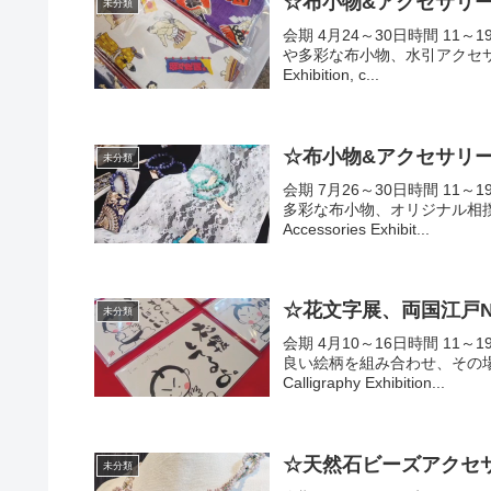
☆布小物&アクセサリー
未分類
会期 4月24～30日時間 11
や多彩な布小物、水引アクセサリーを
Exhibition, c...
☆布小物&アクセサリー
未分類
会期 7月26～30日時間 11
多彩な布小物、オリジナル相撲グッ
Accessories Exhibit...
☆花文字展、両国江戸N
未分類
会期 4月10～16日時間 11
良い絵柄を組み合わせ、その場
Calligraphy Exhibition...
☆天然石ビーズアクセ
未分類