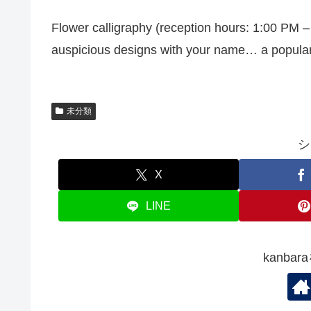
Flower calligraphy (reception hours: 1:00 PM –
auspicious designs with your name… a popular 
未分類
シ
X
LINE
kanba