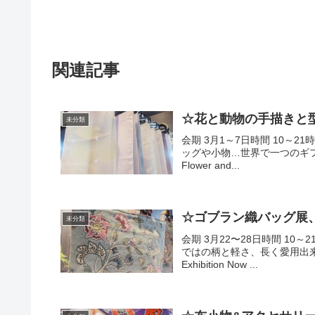
関連記事
☆花と動物の手描きと
未分類
会期 3月1～7日時間 10～2
ッグや小物…世界で一つのギフトにもお勧
Flower and...
☆ゴブラン織バッグ展
未分類
会期 3月22〜28日時間 10
ではの柄と軽さ、長く愛用出来る使
Exhibition Now ...