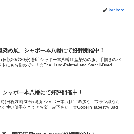
kanbara
型染め展、シャポー本八幡にて好評開催中！
1時 (日祝20時30分)場所 シャポー本八幡1F型染めの服、手描きのバ
めです！☆The Hand-Painted and Stencil-Dyed
、シャポー本八幡にて好評開催中！
～21時(日祝20時30分)場所 シャポー本八幡1F希少なゴブラン織なら
い勝手をどうぞお楽しみ下さい！☆Gobelin Tapestry Bag