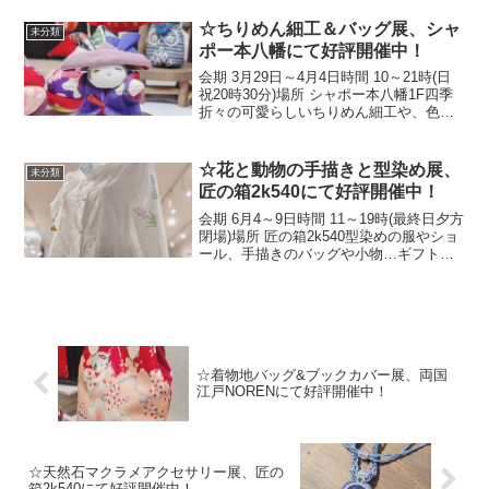
い！お蚕さんを這わせて作ったシルクの
うちわも必見です☆☆The Silkwor...
☆ちりめん細工＆バッグ展、シャ
未分類
ポー本八幡にて好評開催中！
会期 3月29日～4月4日時間 10～21時(日
祝20時30分)場所 シャポー本八幡1F四季
折々の可愛らしいちりめん細工や、色柄
もサイズも豊富なバッグやポーチをどう
ぞお楽しみ下さい！☆Chirimen Craft &
Bag Exhibit...
☆花と動物の手描きと型染め展、
未分類
匠の箱2k540にて好評開催中！
会期 6月4～9日時間 11～19時(最終日夕方
閉場)場所 匠の箱2k540型染めの服やショ
ール、手描きのバッグや小物…ギフトに
もぴったりの一点物をどうぞお楽しみ下
さい！☆The "Flower and Animal Hand-
Painte...
☆着物地バッグ&ブックカバー展、両国
江戸NORENにて好評開催中！
☆天然石マクラメアクセサリー展、匠の
箱2k540にて好評開催中！