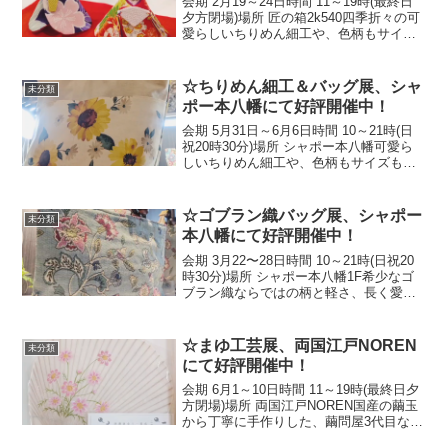
会期 2月19～24日時間 11～19時(最終日
夕方閉場)場所 匠の箱2k540四季折々の可
愛らしいちりめん細工や、色柄もサイズ
も豊富なバッグやポーチをどうぞお楽し
み下さい！☆The Chirimen Crafts & Bags
Exhib...
☆ちりめん細工＆バッグ展、シャ
未分類
ポー本八幡にて好評開催中！
会期 5月31日～6月6日時間 10～21時(日
祝20時30分)場所 シャポー本八幡可愛ら
しいちりめん細工や、色柄もサイズも豊
富なバッグやポーチをどうぞお楽しみ下
さい！☆Chirimen Craft & Bag Exhibition,
no...
☆ゴブラン織バッグ展、シャポー
未分類
本八幡にて好評開催中！
会期 3月22〜28日時間 10～21時(日祝20
時30分)場所 シャポー本八幡1F希少なゴ
ブラン織ならではの柄と軽さ、長く愛用
出来る使い勝手をどうぞお楽しみ下さ
い！☆Gobelin Tapestry Bag Exhibition
Now ...
☆まゆ工芸展、両国江戸NOREN
未分類
にて好評開催中！
会期 6月1～10日時間 11～19時(最終日夕
方閉場)場所 両国江戸NOREN国産の繭玉
から丁寧に手作りした、繭問屋3代目なら
ではのまゆ工芸をどうぞお楽しみ下さ