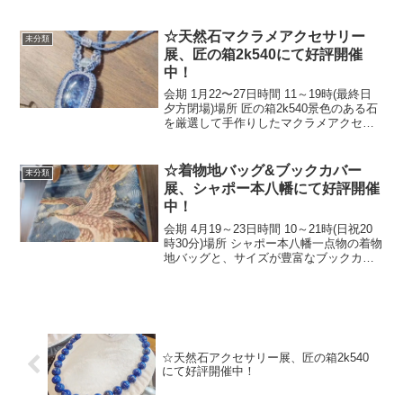
な石やデザインでオーダーも承ります！
☆The Natural Stone Macrame Accessory
E...
☆天然石マクラメアクセサリー
未分類
展、匠の箱2k540にて好評開催
中！
会期 1月22〜27日時間 11～19時(最終日
夕方閉場)場所 匠の箱2k540景色のある石
を厳選して手作りしたマクラメアクセサ
リーをどうぞお楽しみ下さい！☆The
Natural Stone Macrame Accessory
Exhib...
☆着物地バッグ&ブックカバー
未分類
展、シャポー本八幡にて好評開催
中！
会期 4月19～23日時間 10～21時(日祝20
時30分)場所 シャポー本八幡一点物の着物
地バッグと、サイズが豊富なブックカバ
ーをどうぞお楽しみ下さい！☆Kimono
Fabric Bag & Book Cover Exhibition,...
☆天然石アクセサリー展、匠の箱2k540
にて好評開催中！