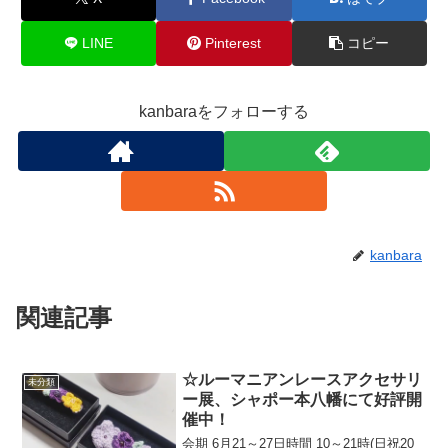
LINE
Pinterest
コピー
kanbaraをフォローする
kanbara
関連記事
☆ルーマニアンレースアクセサリ
未分類
ー展、シャポー本八幡にて好評開
催中！
会期 6月21～27日時間 10～21時(日祝20