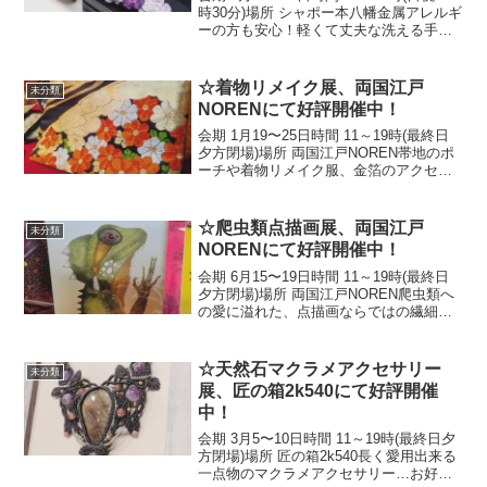
時30分)場所 シャポー本八幡金属アレルギ
ーの方も安心！軽くて丈夫な洗える手編
みアクセサリーをどうぞお楽しみ下さい
☆☆Romanian Lace Accessory
Exhibition, ...
☆着物リメイク展、両国江戸
未分類
NORENにて好評開催中！
会期 1月19〜25日時間 11～19時(最終日
夕方閉場)場所 両国江戸NOREN帯地のポ
ーチや着物リメイク服、金箔のアクセサ
リー…多彩な和の彩りをどうぞお楽しみ
下さい！☆The Remade Kimono event is
current...
☆爬虫類点描画展、両国江戸
未分類
NORENにて好評開催中！
会期 6月15〜19日時間 11～19時(最終日
夕方閉場)場所 両国江戸NOREN爬虫類へ
の愛に溢れた、点描画ならではの繊細な
奥行きのオリジナルアートグッズをどう
ぞお楽しみ下さい！☆Reptile Pointillism
Exhibitio...
☆天然石マクラメアクセサリー
未分類
展、匠の箱2k540にて好評開催
中！
会期 3月5〜10日時間 11～19時(最終日夕
方閉場)場所 匠の箱2k540長く愛用出来る
一点物のマクラメアクセサリー…お好き