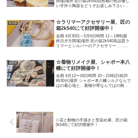
閉場)場所 匠の箱2k540自然釉の色み優し
い手作り陶器をどうぞお楽しみ下さい！
人気の山野草付き一点物の植木鉢もお見
逃しなく☆☆The Handmade Pottery
Exhibition ...
☆ラリマーアクセサリー展、匠の
未分類
箱2k540にて好評開催中！
会期 4月30日～5月6日時間 11～19時(最
終日夕方閉場)場所 匠の箱2k540高品質ラ
リマーとシルバーのアクセサリー……愛
と平和を意味する癒しの石は母の日ギフ
トにもお勧めです！☆Larimar Accessory
Exhibition...
☆着物リメイク展、シャポー本八
未分類
幡にて好評開催中！
会期 4月12〜18日時間 10～21時(日祝20
時30分)場所 シャポー本八幡シルクならで
はの着心地と、着物や帯ならではの柄行
き…多彩な和の彩りをどうぞお楽しみ下
さい！☆Kimono Remake Exhibition, now
bein...
☆花と動物の手描きと型染め展、匠の箱
2k540にて好評開催中！