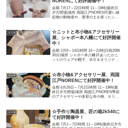
NORENにて好評開催中！
会期 7月17～22日時間 11～19時(最終日
夕方閉場)場所 両国江戸NOREN可愛い縁
起物の動物達や、唐津の土を使ったシン
プルで使い勝手の良い器をどうぞお楽し
み下さい！☆ An exhibition of lucky-
charm cer...
☆ニットと布小物&アクセサリー
未分類
展、シャポー本八幡にて好評開催
中！
会期 2月8～14日時間 10～21時(日祝20時
30分)場所 シャポー本八幡1Fあったかニ
ットのウェアや帽子、水引＆オリジナル
アクセサリーをどうぞお楽しみ下さい！
☆The Knitwear, Fabric Accessories &
Ac...
☆布小物&アクセサリー展、両国
未分類
江戸NORENにて好評開催中！
会期 6月26日～7月2日時間 11～19時(最
終日夕方閉場)場所 両国江戸NOREN季節
のアクセサリーや多彩な布小物、オリジ
ナル相撲グッズをどうぞお楽しみ下さ
い！☆ The Fabric Goods & Accessories
Exhib...
☆手作り陶器展、匠の箱2k540に
未分類
て好評開催中！
会期 7月2～7日時間 11～19時(最終日夕方