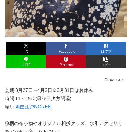
X
Facebook
はてブ
LINE
Pinterest
コピー
2026.03.28
会期 3月27日～4月2日※3月31日はお休み
時間 11～19時(最終日夕方閉場)
場所
両国江戸NOREN
桜柄の布小物やオリジナル相撲グッズ、水引アクセサリー
をどうぞお楽しみ下さい！