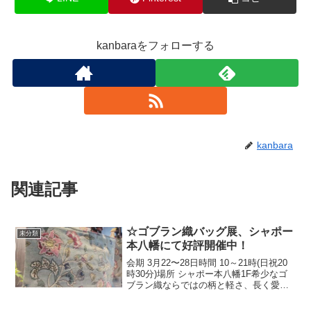
kanbaraをフォローする
kanbara
関連記事
☆ゴブラン織バッグ展、シャポー
未分類
本八幡にて好評開催中！
会期 3月22〜28日時間 10～21時(日祝20
時30分)場所 シャポー本八幡1F希少なゴ
ブラン織ならではの柄と軽さ、長く愛用
出来る使い勝手をどうぞお楽しみ下さ
い！☆Gobelin Tapestry Bag Exhibition