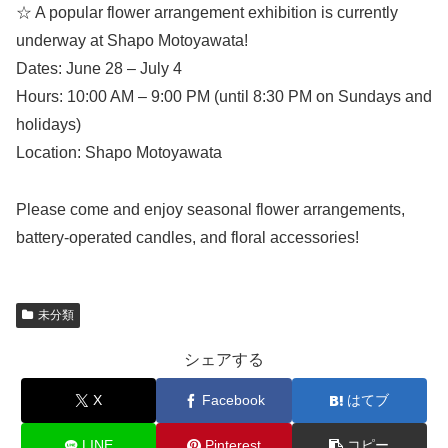
☆ A popular flower arrangement exhibition is currently
underway at Shapo Motoyawata!
Dates: June 28 – July 4
Hours: 10:00 AM – 9:00 PM (until 8:30 PM on Sundays and
holidays)
Location: Shapo Motoyawata
Please come and enjoy seasonal flower arrangements,
battery-operated candles, and floral accessories!
未分類
シェアする
X
Facebook
はてブ
LINE
Pinterest
コピー