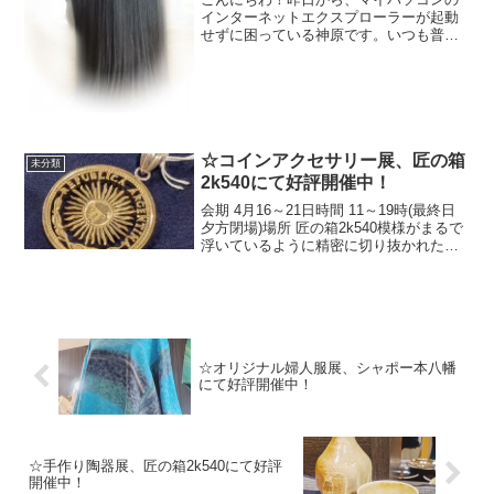
インターネットエクスプローラーが起動
せずに困っている神原です。いつも普通
に使っているものが、使えなくなると困
りますね。携帯しかり、パソコンしか
り、ブラウザしかりです。こういう状況
になってはじめて当たり前に...
☆コインアクセサリー展、匠の箱
未分類
2k540にて好評開催中！
会期 4月16～21日時間 11～19時(最終日
夕方閉場)場所 匠の箱2k540模様がまるで
浮いているように精密に切り抜かれたコ
インアクセサリーをどうぞお楽しみ下さ
い！☆Coin Accessory Exhibition, now
bein...
☆オリジナル婦人服展、シャポー本八幡
にて好評開催中！
☆手作り陶器展、匠の箱2k540にて好評
開催中！