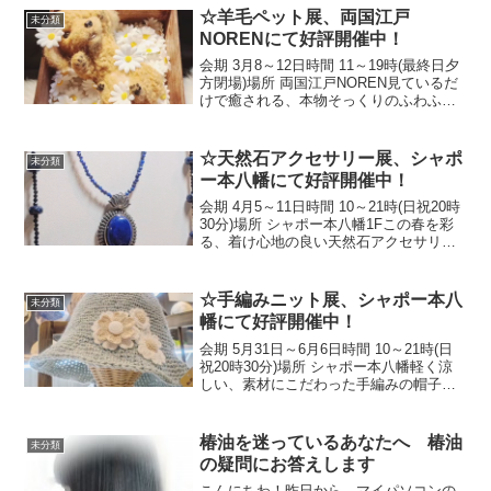
Now ...
☆羊毛ペット展、両国江戸
未分類
NORENにて好評開催中！
会期 3月8～12日時間 11～19時(最終日夕
方閉場)場所 両国江戸NOREN見ているだ
けで癒される、本物そっくりのふわふわ
でキュートな羊毛ペット達をどうぞお楽
しみ下さい！☆The Wool Pet Exhibition
is curre...
☆天然石アクセサリー展、シャポ
未分類
ー本八幡にて好評開催中！
会期 4月5～11日時間 10～21時(日祝20時
30分)場所 シャポー本八幡1Fこの春を彩
る、着け心地の良い天然石アクセサリ
ー…リフォーム(13～18時受付)も承りま
す！☆Natural Stone Accessory
Exhibitio...
☆手編みニット展、シャポー本八
未分類
幡にて好評開催中！
会期 5月31日～6月6日時間 10～21時(日
祝20時30分)場所 シャポー本八幡軽く涼
しい、素材にこだわった手編みの帽子や
小物…初夏の新作をどうぞお楽しみ下さ
い！☆Hand-Knitted Craft Exhibition Now
Op...
椿油を迷っているあなたへ 椿油
未分類
の疑問にお答えします
こんにちわ！昨日から、マイパソコンの